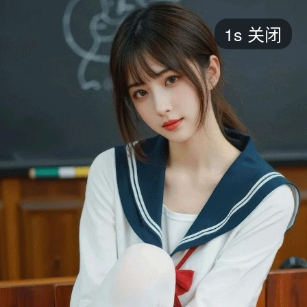
短剧
1s
关闭
最新
最热
添加
评分
全部
言情
都市
甜宠
逆袭
玄幻
仙侠
全部
2026
2025
2024
2023
2022
202
全部
大陆
香港
台湾
美国
韩国
日本