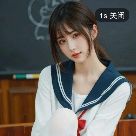
短剧
1s
关闭
最新
最热
添加
评分
全部
言情
都市
甜宠
逆袭
玄幻
仙侠
全部
2026
2025
2024
2023
2022
202
全部
大陆
香港
台湾
美国
韩国
日本