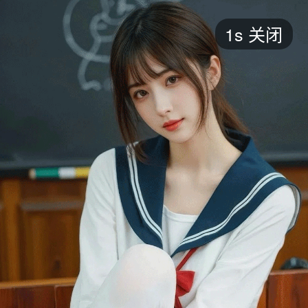
短剧
1s
关闭
最新
最热
添加
评分
全部
言情
都市
甜宠
逆袭
玄幻
仙侠
全部
2026
2025
2024
2023
2022
202
全部
大陆
香港
台湾
美国
韩国
日本