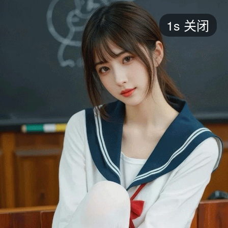
短剧
1s
关闭
最新
最热
添加
评分
全部
言情
都市
甜宠
逆袭
玄幻
仙侠
全部
2026
2025
2024
2023
2022
202
全部
大陆
香港
台湾
美国
韩国
日本