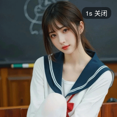
短剧
1s
关闭
最新
最热
添加
评分
全部
言情
都市
甜宠
逆袭
玄幻
仙侠
全部
2026
2025
2024
2023
2022
202
全部
大陆
香港
台湾
美国
韩国
日本