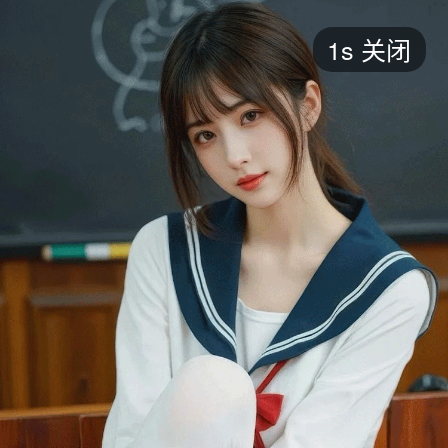
短剧
1s
关闭
最新
最热
添加
评分
全部
言情
都市
甜宠
逆袭
玄幻
仙侠
全部
2026
2025
2024
2023
2022
202
全部
大陆
香港
台湾
美国
韩国
日本