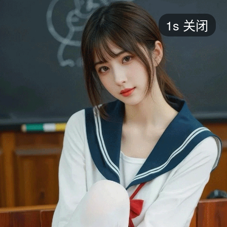
短剧
1s
关闭
最新
最热
添加
评分
全部
言情
都市
甜宠
逆袭
玄幻
仙侠
全部
2026
2025
2024
2023
2022
202
全部
大陆
香港
台湾
美国
韩国
日本