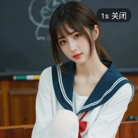
短剧
1s
关闭
最新
最热
添加
评分
全部
言情
都市
甜宠
逆袭
玄幻
仙侠
全部
2026
2025
2024
2023
2022
202
全部
大陆
香港
台湾
美国
韩国
日本