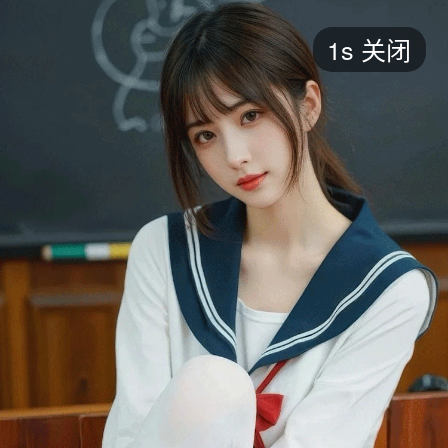
短剧
1s
关闭
最新
最热
添加
评分
全部
言情
都市
甜宠
逆袭
玄幻
仙侠
全部
2026
2025
2024
2023
2022
202
全部
大陆
香港
台湾
美国
韩国
日本