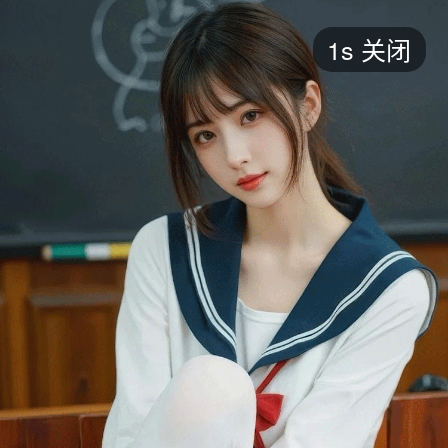
短剧
1s
关闭
最新
最热
添加
评分
全部
言情
都市
甜宠
逆袭
玄幻
仙侠
全部
2026
2025
2024
2023
2022
202
全部
大陆
香港
台湾
美国
韩国
日本