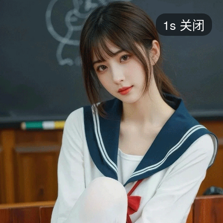
短剧
1s
关闭
最新
最热
添加
评分
全部
言情
都市
甜宠
逆袭
玄幻
仙侠
全部
2026
2025
2024
2023
2022
202
全部
大陆
香港
台湾
美国
韩国
日本