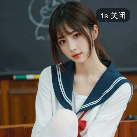
短剧
1s
关闭
最新
最热
添加
评分
全部
言情
都市
甜宠
逆袭
玄幻
仙侠
全部
2026
2025
2024
2023
2022
202
全部
大陆
香港
台湾
美国
韩国
日本