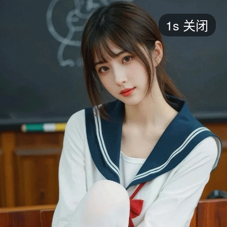
短剧
1s
关闭
最新
最热
添加
评分
全部
言情
都市
甜宠
逆袭
玄幻
仙侠
全部
2026
2025
2024
2023
2022
202
全部
大陆
香港
台湾
美国
韩国
日本