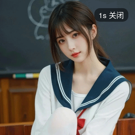
短剧
1s
关闭
最新
最热
添加
评分
全部
言情
都市
甜宠
逆袭
玄幻
仙侠
全部
2026
2025
2024
2023
2022
202
全部
大陆
香港
台湾
美国
韩国
日本