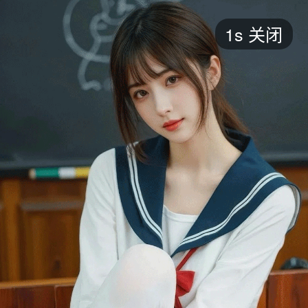
短剧
1s
关闭
最新
最热
添加
评分
全部
言情
都市
甜宠
逆袭
玄幻
仙侠
全部
2026
2025
2024
2023
2022
202
全部
大陆
香港
台湾
美国
韩国
日本