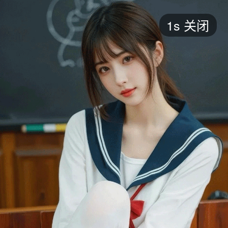
短剧
1s
关闭
最新
最热
添加
评分
全部
言情
都市
甜宠
逆袭
玄幻
仙侠
全部
2026
2025
2024
2023
2022
202
全部
大陆
香港
台湾
美国
韩国
日本