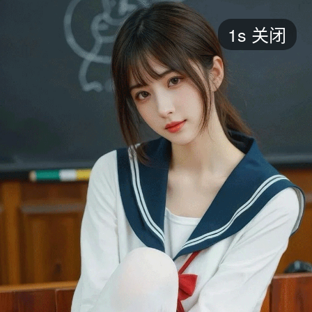
短剧
1s
关闭
最新
最热
添加
评分
全部
言情
都市
甜宠
逆袭
玄幻
仙侠
全部
2026
2025
2024
2023
2022
202
全部
大陆
香港
台湾
美国
韩国
日本