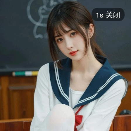
短剧
1s
关闭
最新
最热
添加
评分
全部
言情
都市
甜宠
逆袭
玄幻
仙侠
全部
2026
2025
2024
2023
2022
202
全部
大陆
香港
台湾
美国
韩国
日本