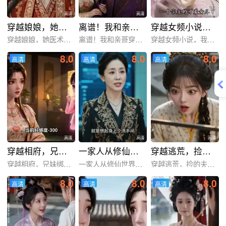
高清
高清
高清
穿越娘娘，她医术通天
离谱！我和亲哥穿越绑定相反任务
穿越女频小说，我西格玛男人摊牌了！第一季
穿越娘娘，她医术通天
离谱！我和亲哥穿越绑定相
穿越女频小说，我西格玛男
8.0
8.0
8.0
高清
高清
高清
高清
高清
高清
高清
高清
高清
穿越相府，兄妹绑错系统爆红了!
一家人从修仙世界穿越过来
穿越逃荒，捡的夫君是大佬
穿越相府，兄妹绑错系统爆
一家人从修仙世界穿越过来
穿越逃荒，捡的夫君是大佬
8.0
8.0
8.0
高清
高清
高清
高清
高清
高清