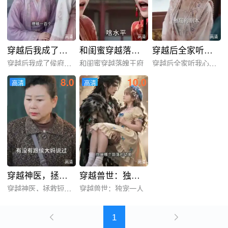
高清
高清
高清
穿越后我成了侯府CEO
和闺蜜穿越落魄王府
穿越后全家听我心声觉醒了我躺赢
穿越后我成了侯府CEO
和闺蜜穿越落魄王府
穿越后全家听我心声觉醒了
8.0
10.0
高清
高清
高清
高清
高清
高清
穿越神医，拯救短剧世界
穿越兽世：独宠一人
穿越神医，拯救短剧世界
穿越兽世：独宠一人
1