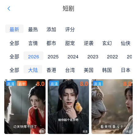
短剧
最新
最热
添加
评分
全部
言情
都市
甜宠
逆袭
玄幻
仙侠
全部
2026
2025
2024
2023
2022
202
全部
大陆
香港
台湾
美国
韩国
日本
8.0
8.0
8.0
高清
高清
最新
高清
高清
高清
高清
高清
高清
高清