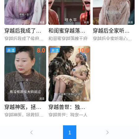
高清
高清
高清
穿越后我成了侯府CEO
和闺蜜穿越落魄王府
穿越后全家听我心声觉醒了我躺赢
穿越后我成了侯府CEO
和闺蜜穿越落魄王府
穿越后全家听我心声觉醒了
8.0
10.0
高清
高清
高清
高清
高清
高清
穿越神医，拯救短剧世界
穿越兽世：独宠一人
穿越神医，拯救短剧世界
穿越兽世：独宠一人
1