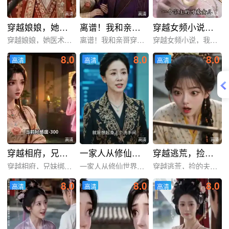
高清
高清
高清
穿越娘娘，她医术通天
离谱！我和亲哥穿越绑定相反任务
穿越女频小说，我西格玛男人摊牌了！第一季
穿越娘娘，她医术通天
离谱！我和亲哥穿越绑定相
穿越女频小说，我西格玛男
8.0
8.0
8.0
高清
高清
高清
高清
高清
高清
高清
高清
高清
穿越相府，兄妹绑错系统爆红了!
一家人从修仙世界穿越过来
穿越逃荒，捡的夫君是大佬
穿越相府，兄妹绑错系统爆
一家人从修仙世界穿越过来
穿越逃荒，捡的夫君是大佬
8.0
8.0
8.0
高清
高清
高清
高清
高清
高清