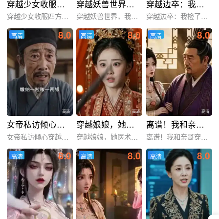
穿越少女收服四方神兽
穿越妖兽世界，我觉醒进化系统
穿越边卒：我捡了罪臣女
穿越少女收服四方神兽
穿越妖兽世界，我觉醒进化
穿越边卒：我捡了罪臣女
8.0
8.0
8.0
高清
高清
高清
高清
高清
高清
高清
高清
高清
女帝私访倾心穿越县令
穿越娘娘，她医术通天
离谱！我和亲哥穿越绑定相反任务
女帝私访倾心穿越县令
穿越娘娘，她医术通天
离谱！我和亲哥穿越绑定相
8.0
8.0
8.0
高清
高清
高清
高清
高清
高清