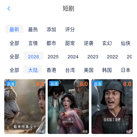
短剧
最新
最热
添加
评分
全部
言情
都市
甜宠
逆袭
玄幻
仙侠
全部
2026
2025
2024
2023
2022
202
全部
大陆
香港
台湾
美国
韩国
日本
8.0
8.0
8.0
高清
高清
高清
高清
高清
高清
高清
高清
高清