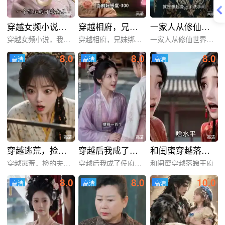
高清
高清
高清
穿越女频小说，我西格玛男人摊牌了！第一季
穿越相府，兄妹绑错系统爆红了!
一家人从修仙世界穿越过来
穿越女频小说，我西格玛男
穿越相府，兄妹绑错系统爆
一家人从修仙世界穿越过来
8.0
8.0
8.0
高清
高清
高清
高清
高清
高清
高清
高清
高清
穿越逃荒，捡的夫君是大佬
穿越后我成了侯府CEO
和闺蜜穿越落魄王府
穿越逃荒，捡的夫君是大佬
穿越后我成了侯府CEO
和闺蜜穿越落魄王府
8.0
8.0
10.0
高清
高清
高清
高清
高清
高清