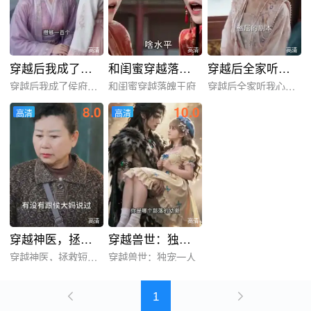
高清
高清
高清
穿越后我成了侯府CEO
和闺蜜穿越落魄王府
穿越后全家听我心声觉醒了我躺赢
穿越后我成了侯府CEO
和闺蜜穿越落魄王府
穿越后全家听我心声觉醒了
8.0
10.0
高清
高清
高清
高清
高清
高清
穿越神医，拯救短剧世界
穿越兽世：独宠一人
穿越神医，拯救短剧世界
穿越兽世：独宠一人
1