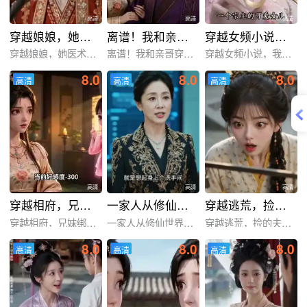
高清
高清
高清
穿越娘娘，她医术通天
离谱！我和亲哥穿越绑定相反任务
穿越女频小说，我西格玛男人摊牌了！第一季
穿越娘娘，她医术通天
离谱！我和亲哥穿越绑定相
穿越女频小说，我西格玛男
8.0
8.0
8.0
高清
高清
高清
高清
高清
高清
高清
高清
高清
穿越相府，兄妹绑错系统爆红了!
一家人从修仙世界穿越过来
穿越逃荒，捡的夫君是大佬
穿越相府，兄妹绑错系统爆
一家人从修仙世界穿越过来
穿越逃荒，捡的夫君是大佬
8.0
8.0
8.0
高清
高清
高清
高清
高清
高清