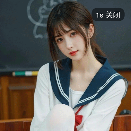
短剧
1s
关闭
最新
最热
添加
评分
全部
言情
都市
甜宠
逆袭
玄幻
仙侠
全部
2026
2025
2024
2023
2022
202
全部
大陆
香港
台湾
美国
韩国
日本