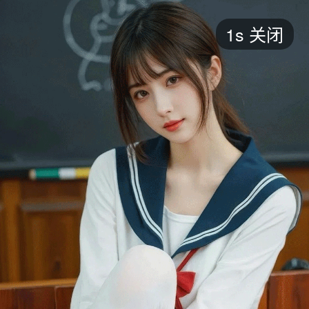
短剧
1s
关闭
最新
最热
添加
评分
全部
言情
都市
甜宠
逆袭
玄幻
仙侠
全部
2026
2025
2024
2023
2022
202
全部
大陆
香港
台湾
美国
韩国
日本