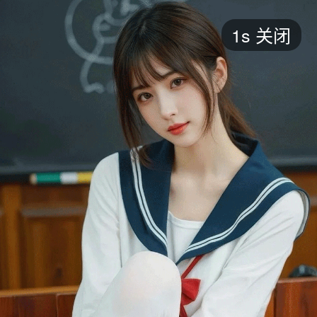
短剧
1s
关闭
最新
最热
添加
评分
全部
言情
都市
甜宠
逆袭
玄幻
仙侠
全部
2026
2025
2024
2023
2022
202
全部
大陆
香港
台湾
美国
韩国
日本