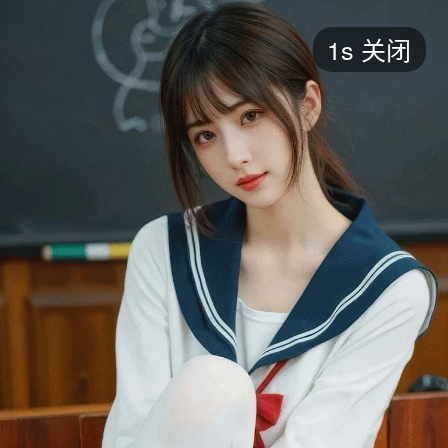
短剧
1s
关闭
最新
最热
添加
评分
全部
言情
都市
甜宠
逆袭
玄幻
仙侠
全部
2026
2025
2024
2023
2022
202
全部
大陆
香港
台湾
美国
韩国
日本