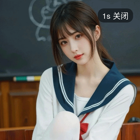
短剧
1s
关闭
最新
最热
添加
评分
全部
言情
都市
甜宠
逆袭
玄幻
仙侠
全部
2026
2025
2024
2023
2022
202
全部
大陆
香港
台湾
美国
韩国
日本