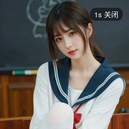
短剧
1s
关闭
最新
最热
添加
评分
全部
言情
都市
甜宠
逆袭
玄幻
仙侠
全部
2026
2025
2024
2023
2022
202
全部
大陆
香港
台湾
美国
韩国
日本