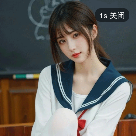
短剧
1s
关闭
最新
最热
添加
评分
全部
言情
都市
甜宠
逆袭
玄幻
仙侠
全部
2026
2025
2024
2023
2022
202
全部
大陆
香港
台湾
美国
韩国
日本