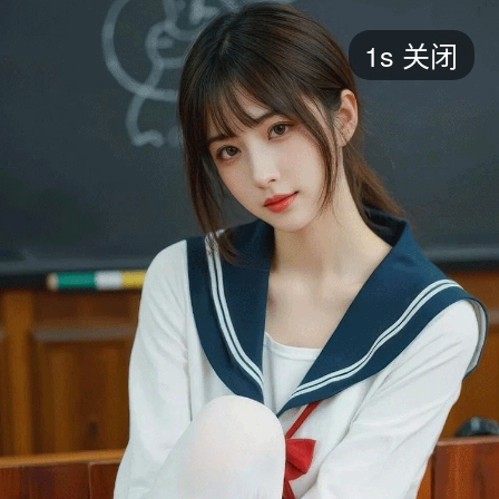
短剧
1s
关闭
最新
最热
添加
评分
全部
言情
都市
甜宠
逆袭
玄幻
仙侠
全部
2026
2025
2024
2023
2022
202
全部
大陆
香港
台湾
美国
韩国
日本