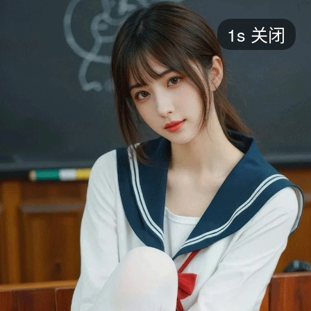
短剧
1s
关闭
最新
最热
添加
评分
全部
言情
都市
甜宠
逆袭
玄幻
仙侠
全部
2026
2025
2024
2023
2022
202
全部
大陆
香港
台湾
美国
韩国
日本