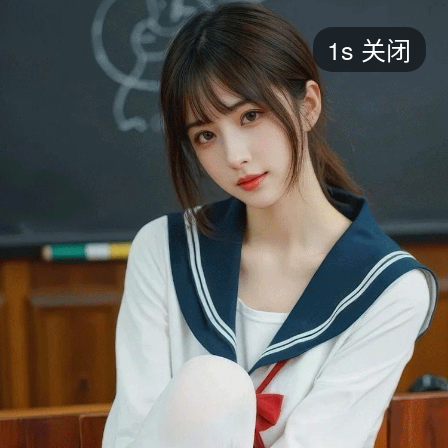
短剧
1s
关闭
最新
最热
添加
评分
全部
言情
都市
甜宠
逆袭
玄幻
仙侠
全部
2026
2025
2024
2023
2022
202
全部
大陆
香港
台湾
美国
韩国
日本