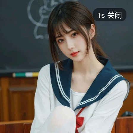
短剧
1s
关闭
最新
最热
添加
评分
全部
言情
都市
甜宠
逆袭
玄幻
仙侠
全部
2026
2025
2024
2023
2022
202
全部
大陆
香港
台湾
美国
韩国
日本