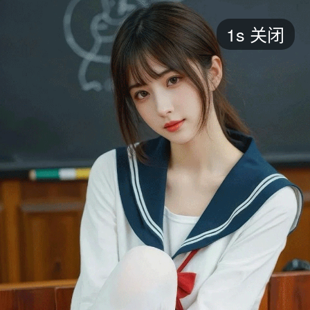
短剧
1s
关闭
最新
最热
添加
评分
全部
言情
都市
甜宠
逆袭
玄幻
仙侠
全部
2026
2025
2024
2023
2022
202
全部
大陆
香港
台湾
美国
韩国
日本