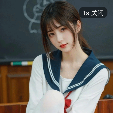
短剧
1s
关闭
最新
最热
添加
评分
全部
言情
都市
甜宠
逆袭
玄幻
仙侠
全部
2026
2025
2024
2023
2022
202
全部
大陆
香港
台湾
美国
韩国
日本