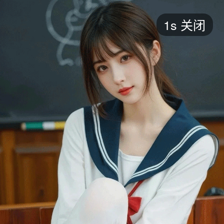
短剧
1s
关闭
最新
最热
添加
评分
全部
言情
都市
甜宠
逆袭
玄幻
仙侠
全部
2026
2025
2024
2023
2022
202
全部
大陆
香港
台湾
美国
韩国
日本