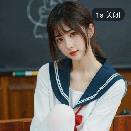
短剧
1s
关闭
最新
最热
添加
评分
全部
言情
都市
甜宠
逆袭
玄幻
仙侠
全部
2026
2025
2024
2023
2022
202
全部
大陆
香港
台湾
美国
韩国
日本