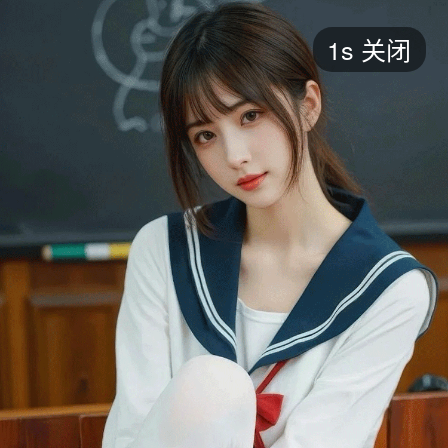
短剧
1s
关闭
最新
最热
添加
评分
全部
言情
都市
甜宠
逆袭
玄幻
仙侠
全部
2026
2025
2024
2023
2022
202
全部
大陆
香港
台湾
美国
韩国
日本