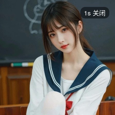
短剧
1s
关闭
最新
最热
添加
评分
全部
言情
都市
甜宠
逆袭
玄幻
仙侠
全部
2026
2025
2024
2023
2022
202
全部
大陆
香港
台湾
美国
韩国
日本