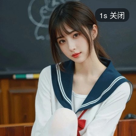
短剧
1s
关闭
最新
最热
添加
评分
全部
言情
都市
甜宠
逆袭
玄幻
仙侠
全部
2026
2025
2024
2023
2022
202
全部
大陆
香港
台湾
美国
韩国
日本