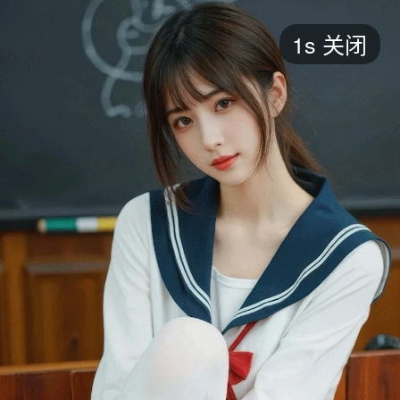
短剧
1s
关闭
最新
最热
添加
评分
全部
言情
都市
甜宠
逆袭
玄幻
仙侠
全部
2026
2025
2024
2023
2022
202
全部
大陆
香港
台湾
美国
韩国
日本