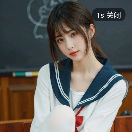
短剧
1s
关闭
最新
最热
添加
评分
全部
言情
都市
甜宠
逆袭
玄幻
仙侠
全部
2026
2025
2024
2023
2022
202
全部
大陆
香港
台湾
美国
韩国
日本