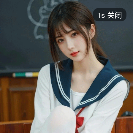
短剧
1s
关闭
最新
最热
添加
评分
全部
言情
都市
甜宠
逆袭
玄幻
仙侠
全部
2026
2025
2024
2023
2022
202
全部
大陆
香港
台湾
美国
韩国
日本