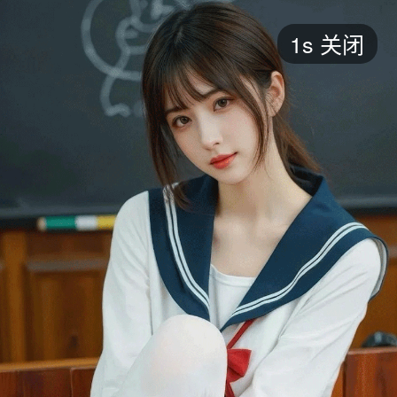
短剧
1s
关闭
最新
最热
添加
评分
全部
言情
都市
甜宠
逆袭
玄幻
仙侠
全部
2026
2025
2024
2023
2022
202
全部
大陆
香港
台湾
美国
韩国
日本