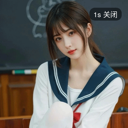
短剧
1s
关闭
最新
最热
添加
评分
全部
言情
都市
甜宠
逆袭
玄幻
仙侠
全部
2026
2025
2024
2023
2022
202
全部
大陆
香港
台湾
美国
韩国
日本