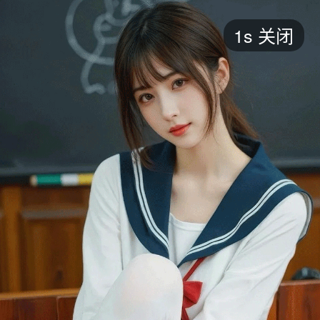
短剧
1s
关闭
最新
最热
添加
评分
全部
言情
都市
甜宠
逆袭
玄幻
仙侠
全部
2026
2025
2024
2023
2022
202
全部
大陆
香港
台湾
美国
韩国
日本