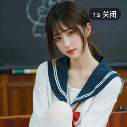
短剧
1s
关闭
最新
最热
添加
评分
全部
言情
都市
甜宠
逆袭
玄幻
仙侠
全部
2026
2025
2024
2023
2022
202
全部
大陆
香港
台湾
美国
韩国
日本