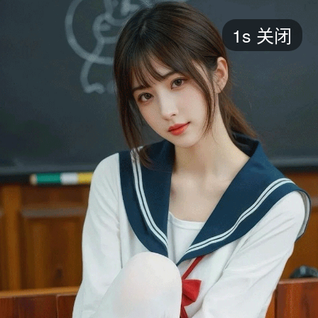
短剧
1s
关闭
最新
最热
添加
评分
全部
言情
都市
甜宠
逆袭
玄幻
仙侠
全部
2026
2025
2024
2023
2022
202
全部
大陆
香港
台湾
美国
韩国
日本