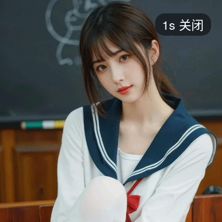
短剧
1s
关闭
最新
最热
添加
评分
全部
言情
都市
甜宠
逆袭
玄幻
仙侠
全部
2026
2025
2024
2023
2022
202
全部
大陆
香港
台湾
美国
韩国
日本