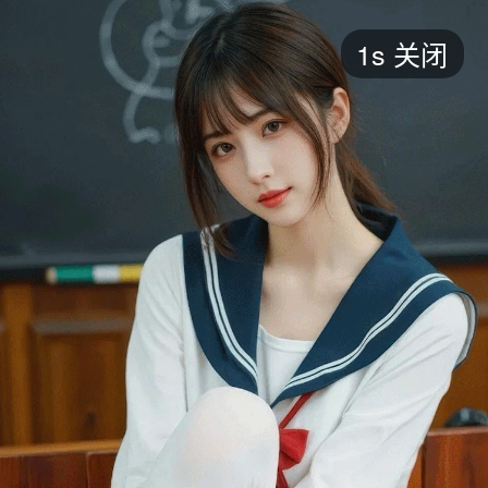
短剧
1s
关闭
最新
最热
添加
评分
全部
言情
都市
甜宠
逆袭
玄幻
仙侠
全部
2026
2025
2024
2023
2022
202
全部
大陆
香港
台湾
美国
韩国
日本